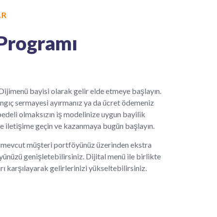
AR
 Programı
ijimenü bayisi olarak gelir elde etmeye başlayın.
angıç sermayesi ayırmanız ya da ücret ödemeniz
deli olmaksızın iş modelinize uygun bayilik
le iletişime geçin ve kazanmaya bugün başlayın.
ak mevcut müşteri portföyünüz üzerinden ekstra
nüzü genişletebilirsiniz. Dijital menü ile birlikte
rı karşılayarak gelirlerinizi yükseltebilirsiniz.