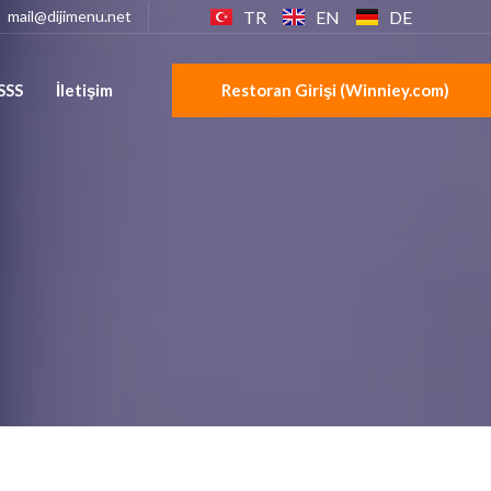
TR
EN
DE
mail@dijimenu.net
SSS
İletişim
Restoran Girişi (Winniey.com)