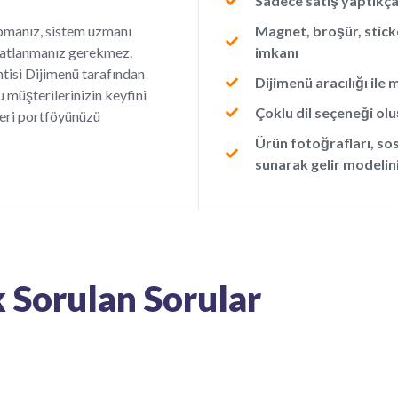
Sadece satış yaptıkç
apmanız, sistem uzmanı
Magnet, broşür, stick
 katlanmanız gerekmez.
imkanı
ntisi Dijimenü tarafından
Dijimenü aracılığı ile
u müşterilerinizin keyfini
Çoklu dil seçeneği ol
teri portföyünüzü
Ürün fotoğrafları, so
sunarak gelir modelini
k Sorulan Sorular