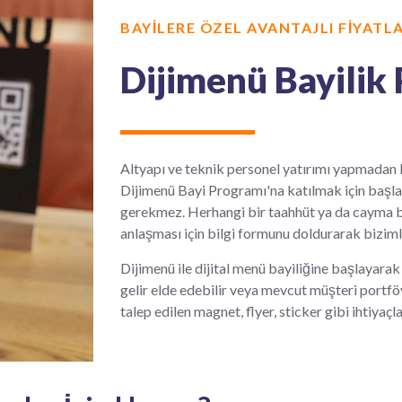
BAYİLERE ÖZEL AVANTAJLI FİYATL
Dijimenü Bayilik
Altyapı ve teknik personel yatırımı yapmadan D
Dijimenü Bayi Programı'na katılmak için başl
gerekmez. Herhangi bir taahhüt ya da cayma be
anlaşması için bilgi formunu doldurarak bizim
Dijimenü ile dijital menü bayiliğine başlayar
gelir elde edebilir veya mevcut müşteri portföyü
talep edilen magnet, flyer, sticker gibi ihtiyaçla